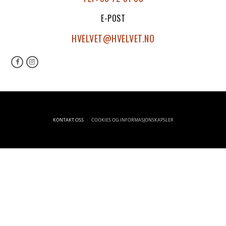
E-POST
HVELVET@HVELVET.NO
KONTAKT OSS
COOKIES OG INFORMASJONSKAPSLER