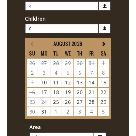
4
Children
0
AUGUST 2026
SU
MO
TU
WE
TH
FR
SA
26
27
28
29
30
31
1
2
3
4
5
6
7
8
9
10
11
12
13
14
15
16
17
18
19
20
21
22
23
24
25
26
27
28
29
30
31
1
2
3
4
5
Area